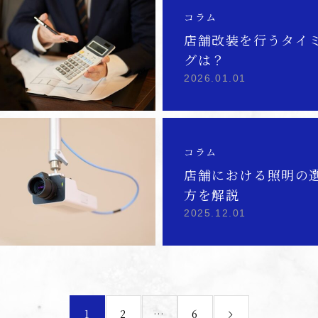
コラム
店舗改装を行うタイ
グは？
2026.01.01
コラム
店舗における照明の
方を解説
2025.12.01
1
2
…
6