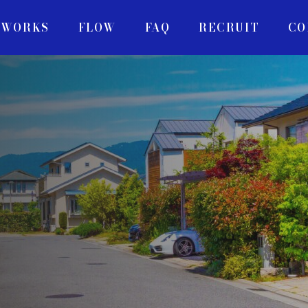
WORKS
FLOW
FAQ
RECRUIT
CO